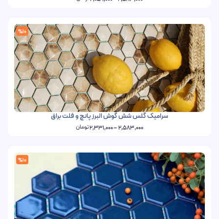
%10
سرامیک گلس شش گوش البرز پانچ و فلت براق
تومان
2,331,000
–
2,583,000
%10