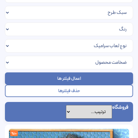
اعمال فیلتر ها
حذف فیلترها
فروشگاه
%10