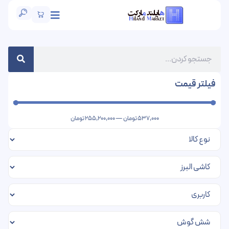
فیلتر قیمت
537,000
تومان
—
255,200,000
تومان