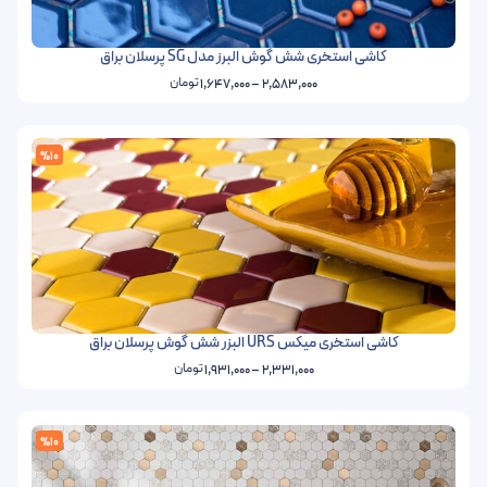
کاشی استخری شش گوش البرز مدل SG پرسلان براق
تومان
1,647,000
–
2,583,000
%10
کاشی استخری میکس URS البزر شش گوش پرسلان براق
تومان
1,931,000
–
2,331,000
%10