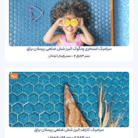
سرامیک استخری ونگوک البرز شش ضلعی پرسلان براق
تومان
1,805,000
–
2,583,000
%10
سرامیک کارلف البرز شش ضلعی پرسلان براق
تومان
2,059,000
–
2,583,000