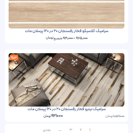
سرامیک کلاسیکو فخار رفسنجان 20 در 120 پرسلان مات
تومان
921,000
–
975,000
مترمربع
%13
سرامیک نیترو فخار رفسنجان 20 در 120 پرسلان مات
921000
تومان
تومان
1059000
1
2
3
…
بعدی