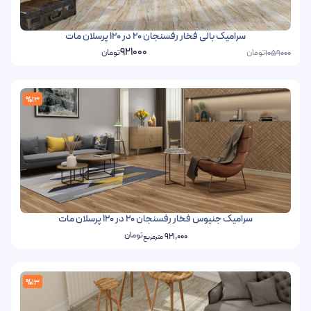
سرامیک بالی فخار رفسنجان 20 در 120 پرسلان مات
921000
تومان
تومان
1059000
%13
سرامیک جنیوس فخار رفسنجان 20 در 120 پرسلان مات
تومان
921,000
مترمربع
%13