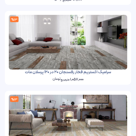
%13
سرامیک اکستریم فخار رفسنجان 20 در 120 پرسلان مات
تومان
1,057,000
مترمربع
%13