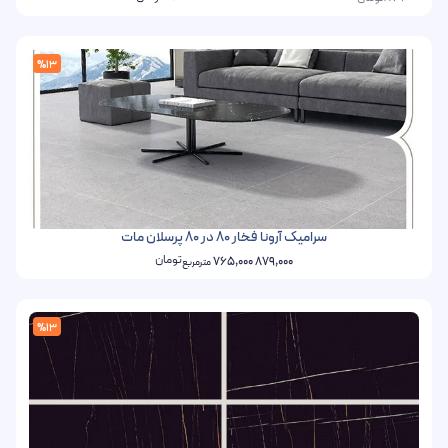
%13
سرامیک آرونا فخار 80 در 80 پرسلان مات
تومان
765,000
879,000
مترمربع
%13