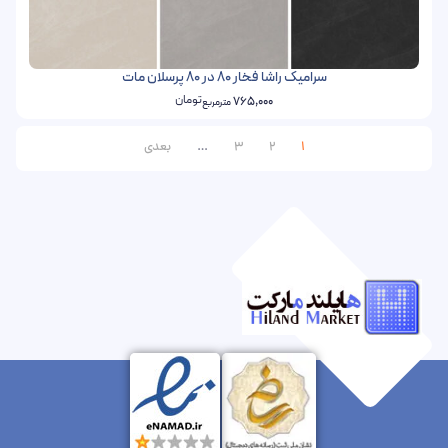
سرامیک راشا فخار 80 در 80 پرسلان مات
تومان
765,000
مترمربع
1
2
3
…
بعدی