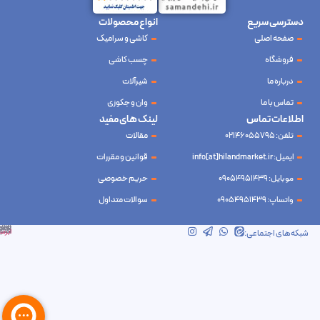
دسترسی سریع
انواع محصولات
صفحه اصلی
کاشی و سرامیک
فروشگاه
چسب کاشی
درباره ما
شیرآلات
تماس با ما
وان و جکوزی
اطلاعات تماس
لینک های مفید
تلفن: 02146055795
مقالات
ایمیل: info[at]hilandmarket.ir
قوانین و مقررات
موبایل: 09054951439
حریم خصوصی
واتساپ: 09054951439
سوالات متداول
شرکت آینده نوین سام آسیا – طراحی و سئو
ابرسرور
شبکه‌های اجتماعی: