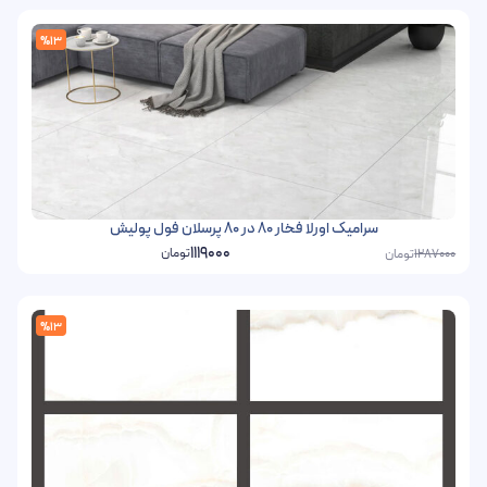
%13
سرامیک اورلا فخار 80 در 80 پرسلان فول پولیش
1119000
تومان
تومان
1287000
%13