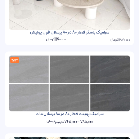
سرامیک باسکر فخار 80 در 80 پرسلان فول پولیش
1119000
تومان
تومان
1287000
%13
سرامیک پوینت فخار 80 در 80 پرسلان مات
تومان
765,000
–
785,000
مترمربع