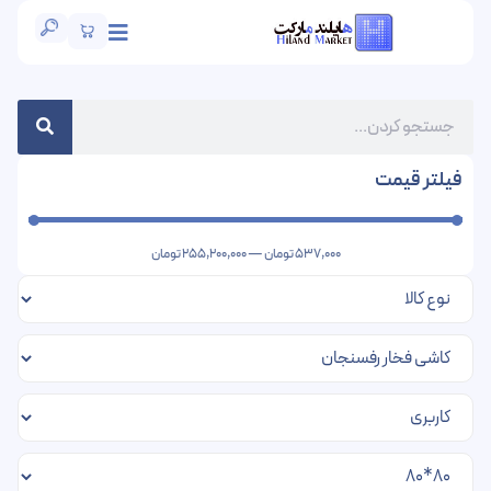
فیلتر قیمت
537,000
تومان
—
255,200,000
تومان