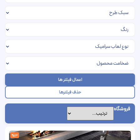
اعمال فیلتر ها
حذف فیلترها
فروشگاه
%13