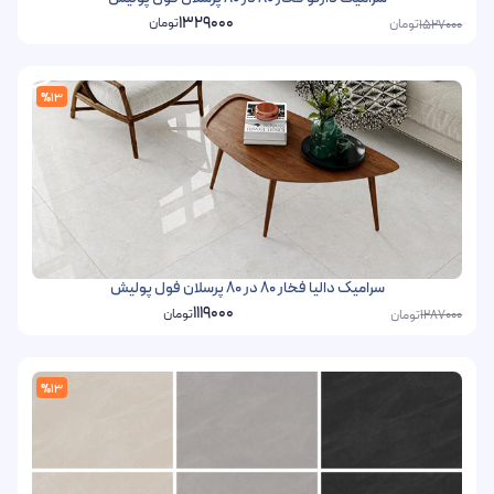
1329000
تومان
تومان
1527000
%13
سرامیک دالیا فخار 80 در 80 پرسلان فول پولیش
1119000
تومان
تومان
1287000
%13