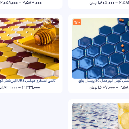
2,059,000
–
2,583,000
1,805,000
–
2,58
تومان
%10
 البرز مدل SG پرسلان براق
کاشی استخری میکس URS البزر شش گوش پرسلان براق
1,931,000
–
2,331,000
1,647,000
–
2,58
تومان
تو