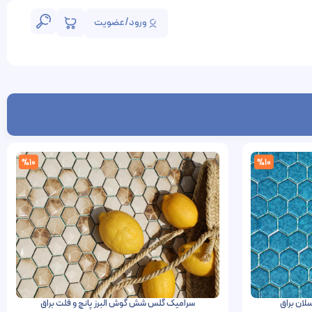
ورود/عضویت
%10
%10
لان براق
سرامیک گلس شش گوش البرز پانچ و فلت براق