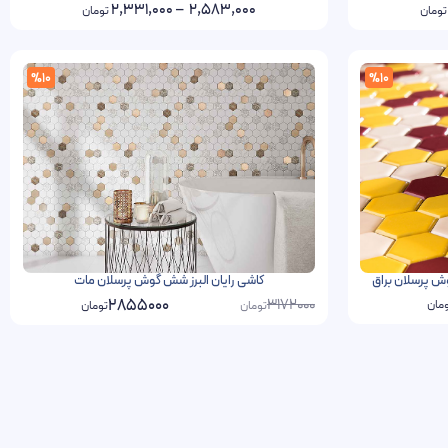
2,331,000
–
2,583,000
تومان
تومان
%10
%10
کاشی رایان البرز شش گوش پرسلان مات
3172000
2855000
مان
تومان
تومان