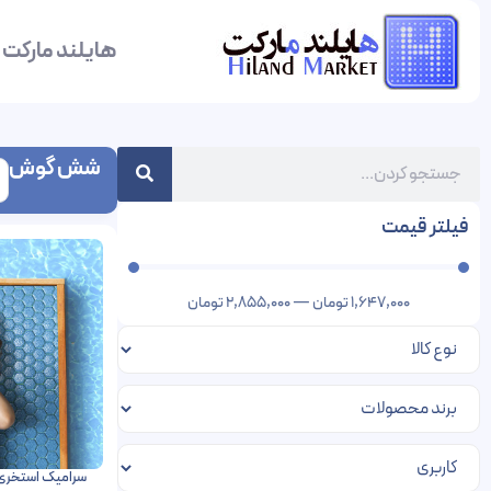
هایلند مارکت
شش گوش
فیلتر قیمت
1,647,000
تومان
—
2,855,000
تومان
سرامیک استخری 