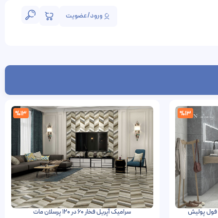
ورود/عضویت
%13
%13
سرامیک آپریل فخار 60 در 120 پرسلان مات