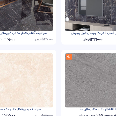
لان فول پولیش
سرامیک آتناس فخار 80 در 80 پرسلان فول پولیش
1527000
1329000
1321000
تومان
تومان
تو
%11
4 در 40 پرسلان مات
سرامیک آربان فخار 40 در 40 پرسلان مات
787,000
–
8
852000
مترمربع
تومان
تومان
تو