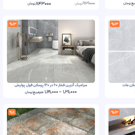
969000
843000
بع
تومان
تومان
تومان
%13
%13
سرامیک آترین فخار 60 در 120 پرسلان فول پولیش
1,119,000
–
1,211,000
مترمربع
تومان
%11
%13