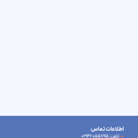
اطلاعات تماس
تلفن: 02146055795