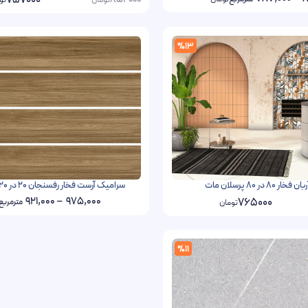
757000
%13
8 در 80 پرسلان مات
سرامیک آرست فخار رفسنجان 20 در 120 پرسلان مات
921,000
–
975,000
765000
مترمربع
تومان
%11