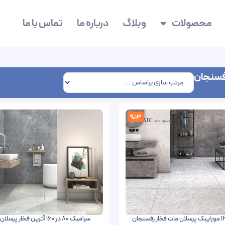
محصولات
وبلاگ
درباره ما
تماس با ما
فسنجان
%13
سرامیک 80 در 160 آترین فخار پرسلان فول پولیش