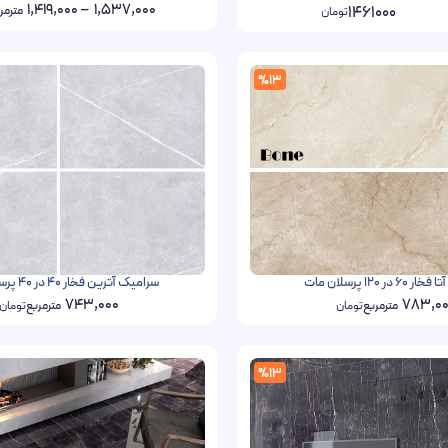
1,419,000
–
1,537,000
1461000
مترمر
تومان
%13
در 120 پرسلان مات
سرامیک آترین فخار 40 در 40 پرسلان مات
743,000
783,0
مترمربع
تومان
مترمربع
تومان
%13