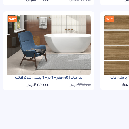
1133000
%13
%13
سرامیک آرکان فخار 120 در 120 پرسلان شوگر افکت
2315000
2015000
تومان
تومان
تومان