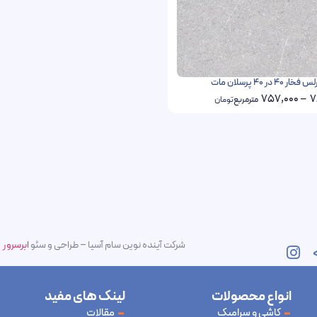
4 در 40 پرسلان مات
757,000
–
7
مترمربع
تومان
شرکت آینده نوین سام آسیا – طراحی و سئو
ابرسرور
انواع محصولات
لینک های مفید
کاشی و سرامیک
مقالات