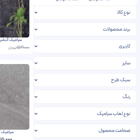
سرامیک آتناس فخار 60 در 120 پرس
1519000
تومان
سرامیک آدانا فخار 0
15,000