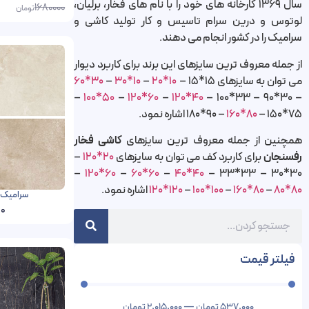
سال 1369 کارخانه های خود را با نام های فخار، برلیان،
1680000
تومان
لوتوس و درین سرام تاسیس و کار تولید کاشی و
سرامیک را در کشور انجام می دهند.
از جمله معروف ترین سایزهای این برند برای کاربرد دیوار
می توان به سایزهای 15*15 –
10*20
–
10*30
–
30*60
–
50*100
–
60*120
–
40*120
– 30*90 – 33*100 –
75*150 –
80*160
– 90*180 اشاره نمود.
همچنین از جمله معروف ترین سایزهای
کاشی فخار
رفسنجان
برای کاربرد کف می توان به سایزهای
20*120
–
–
60*120
–
60*60
–
40*40
30*30 – 33*33 –
80*80
–
80*160
–
100*100
–
120*120
اشاره نمود.
سرامیک آتا فخار 60 
00
فیلتر قیمت
537,000
تومان
—
2,015,000
تومان