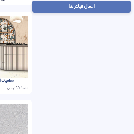
اعمال فیلتر ها
سرامیک آربان فخار 0
879000
تومان