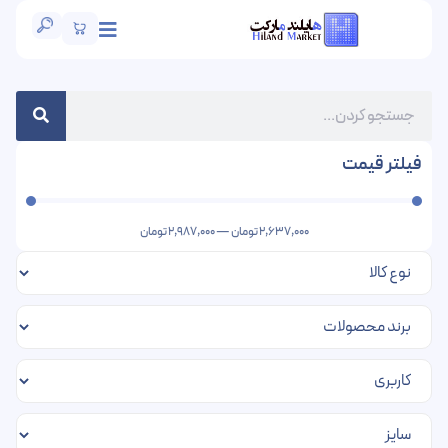
فیلتر قیمت
2,637,000
تومان
—
2,987,000
تومان