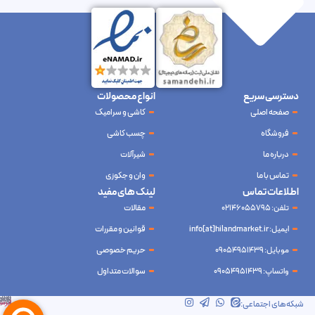
دسترسی سریع
انواع محصولات
صفحه اصلی
کاشی و سرامیک
فروشگاه
چسب کاشی
درباره ما
شیرآلات
تماس با ما
وان و جکوزی
اطلاعات تماس
لینک های مفید
تلفن: 02146055795
مقالات
ایمیل: info[at]hilandmarket.ir
قوانین و مقررات
موبایل: 09054951439
حریم خصوصی
واتساپ: 09054951439
سوالات متداول
شرکت آینده نوین سام آسیا – طراحی و سئو
ابرسرور
شبکه‌های اجتماعی: