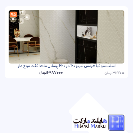
%5
اسلب سوفیا هرمس تبریز 120 در 260 پرسلان مات افکت موج دار
2987000
تومان
تومان
3144000