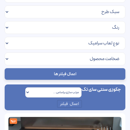
اعمال فیلتر ها
جکوزی سنتی سای تک
اعمال فیلتر
%12