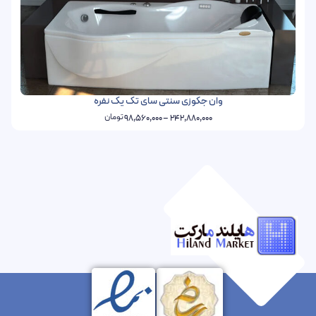
وان جکوزی سنتی سای تک یک نفره
تومان
98,560,000
–
242,880,000