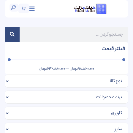
فیلتر قیمت
98,560,000
تومان
—
242,880,000
تومان