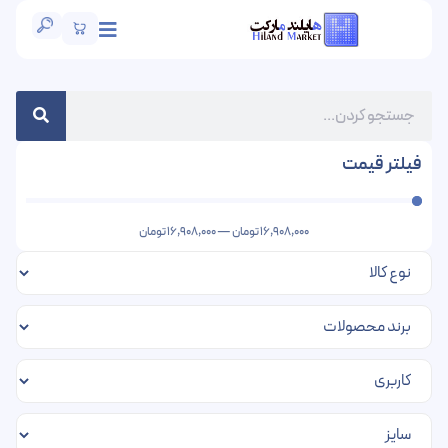
فیلتر قیمت
16,908,000
تومان
—
16,908,000
تومان