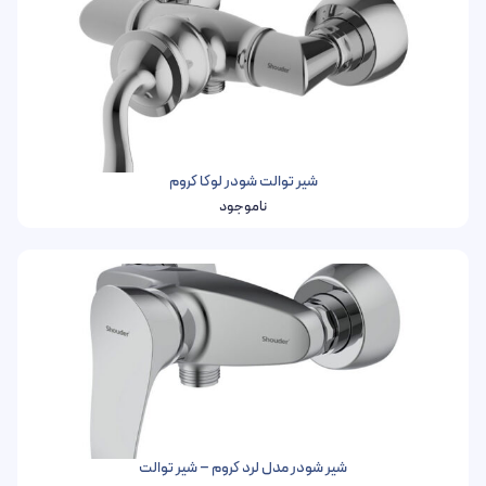
شیر توالت شودر لوکا کروم
ناموجود
شیر شودر مدل لرد کروم – شیر توالت