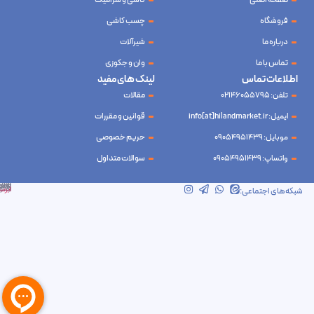
صفحه اصلی
کاشی و سرامیک
فروشگاه
چسب کاشی
درباره ما
شیرآلات
تماس با ما
وان و جکوزی
اطلاعات تماس
لینک های مفید
تلفن: 02146055795
مقالات
ایمیل: info[at]hilandmarket.ir
قوانین و مقررات
موبایل: 09054951439
حریم خصوصی
واتساپ: 09054951439
سوالات متداول
شرکت آینده نوین سام آسیا – طراحی و سئو
ابرسرور
شبکه‌های اجتماعی: