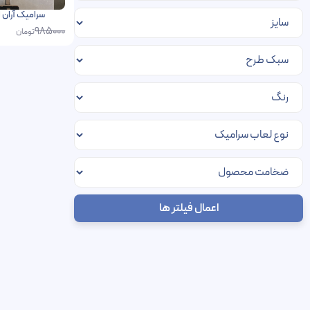
سرامیک آران الوند 80 در 80 پرسل
985000
تومان
اعمال فیلتر ها