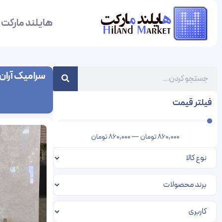
هایلند مارکت
سرامیک آران 
فیلتر قیمت
860,000
تومان
—
860,000
تومان