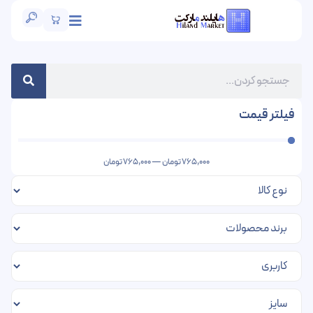
فیلتر قیمت
765,000
تومان
—
765,000
تومان