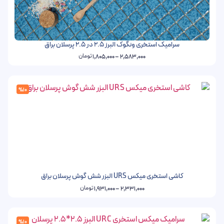
سرامیک استخری ونگوک البرز 2.5 در 2.5 پرسلان براق
تومان
1,805,000
–
2,583,000
%10
کاشی استخری میکس URS البزر شش گوش پرسلان براق
تومان
1,931,000
–
2,331,000
%10