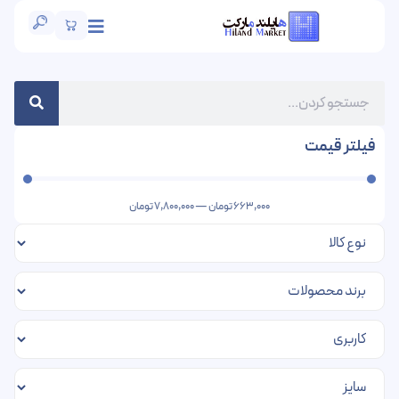
فیلتر قیمت
663,000
تومان
—
7,800,000
تومان