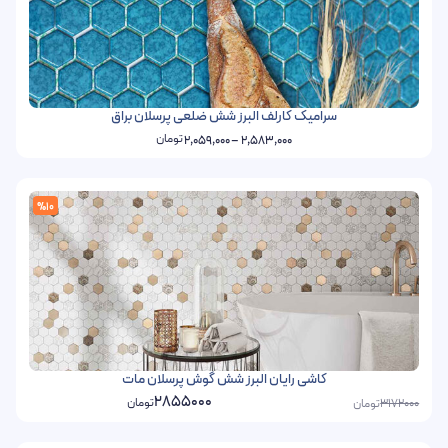
سرامیک کارلف البرز شش ضلعی پرسلان براق
تومان
2,059,000
–
2,583,000
%10
کاشی رایان البرز شش گوش پرسلان مات
2855000
تومان
تومان
3172000