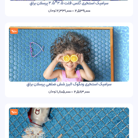
سرامیک استخری گلس فلت 2.5*2.5 پرسلان براق
تومان
2,331,000
–
2,539,000
%10
سرامیک استخری ونگوک البرز شش ضلعی پرسلان براق
تومان
1,805,000
–
2,583,000
%10