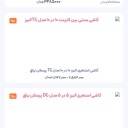
2485000
تومان
تومان
2762000
%10
کاشی استخری البرز 10 در 10 مدل TG پرسلان براق
تومان
1,647,000
–
2,583,000
%10