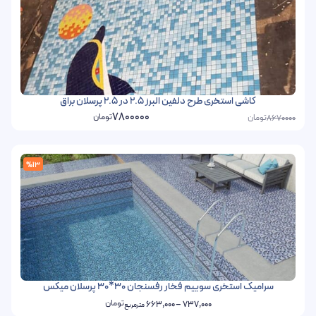
کاشی استخری طرح دلفین البرز 2.5 در 2.5 پرسلان براق
7800000
تومان
تومان
8670000
%13
سرامیک استخری سوییم فخار رفسنجان 30*30 پرسلان میکس
تومان
663,000
–
737,000
مترمربع