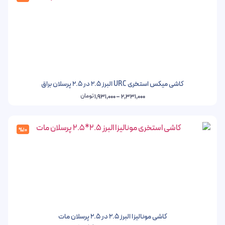
کاشی میکس استخری URC البرز 2.5 در 2.5 پرسلان براق
تومان
1,931,000
–
2,331,000
%10
کاشی مونالیزا البرز 2.5 در 2.5 پرسلان مات