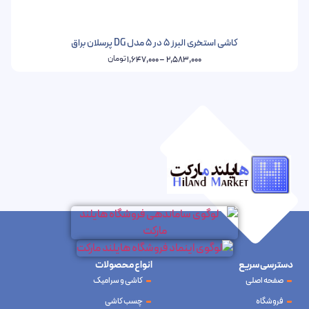
کاشی استخری البرز 5 در 5 مدل DG پرسلان براق
تومان
1,647,000
–
2,583,000
دسترسی سریع
انواع محصولات
صفحه اصلی
کاشی و سرامیک
فروشگاه
چسب کاشی