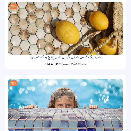
%10
سرامیک گلس شش گوش البرز پانچ و فلت براق
تومان
2,331,000
–
2,583,000
%10