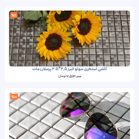
%11
کاشی استخری سولو البرز 2.5*2.5 پرسلان مات
تومان
2,513,000
%10