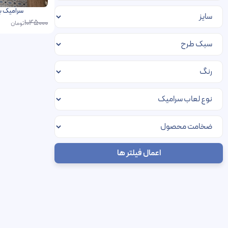
سرامیک برایتون 30 در 0
1045000
تومان
اعمال فیلتر ها