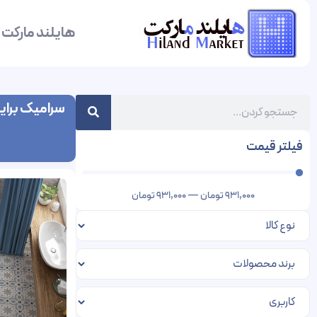
هایلند مارکت
سرامیک برایت
فیلتر قیمت
931,000
تومان
—
931,000
تومان