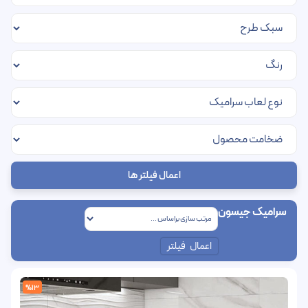
اعمال فیلتر ها
سرامیک جیسون
اعمال فیلتر
%13