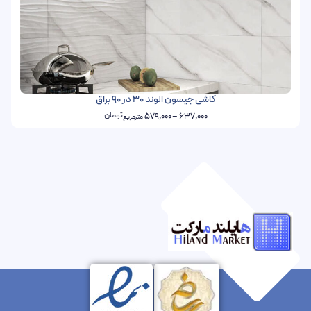
کاشی جیسون الوند 30 در 90 براق
تومان
579,000
–
637,000
مترمربع