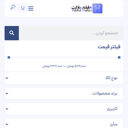
فیلتر قیمت
579,000
تومان
—
637,000
تومان