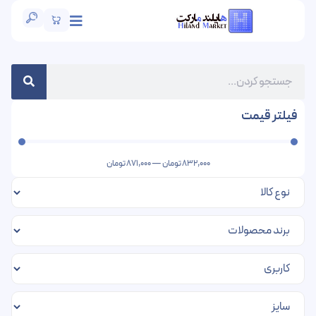
فیلتر قیمت
832,000
تومان
—
871,000
تومان