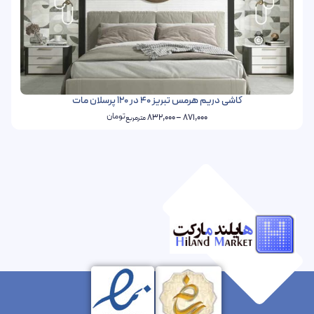
کاشی دریم هرمس تبریز 40 در 120 پرسلان مات
تومان
832,000
–
871,000
مترمربع