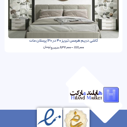
کاشی دریم هرمس تبریز 40 در 120 پرسلان مات
تومان
832,000
–
871,000
مترمربع