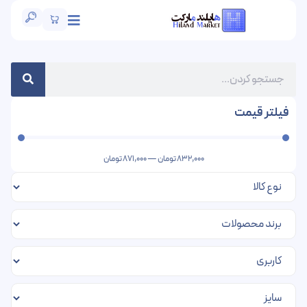
فیلتر قیمت
832,000
تومان
—
871,000
تومان