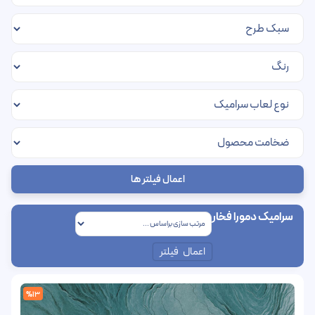
اعمال فیلتر ها
سرامیک دمورا فخار
اعمال فیلتر
%13