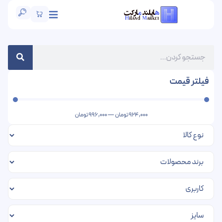
فیلتر قیمت
924,000
تومان
—
996,000
تومان