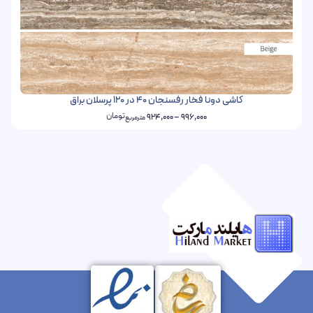
کاشی دونا فخار رفسنجان 40 در 120 پرسلان براق
تومان
924,000
–
996,000
مترمربع