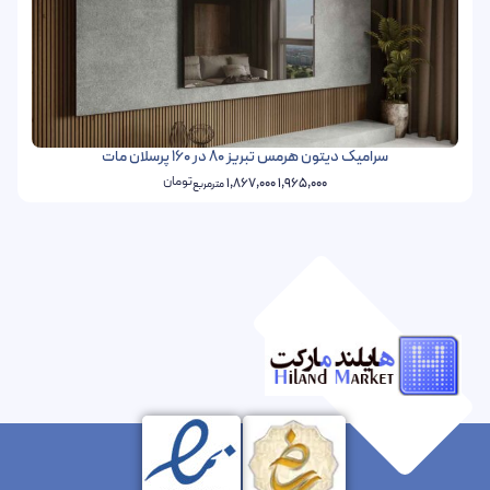
سرامیک دیتون هرمس تبریز 80 در 160 پرسلان مات
تومان
1,867,000
1,965,000
مترمربع