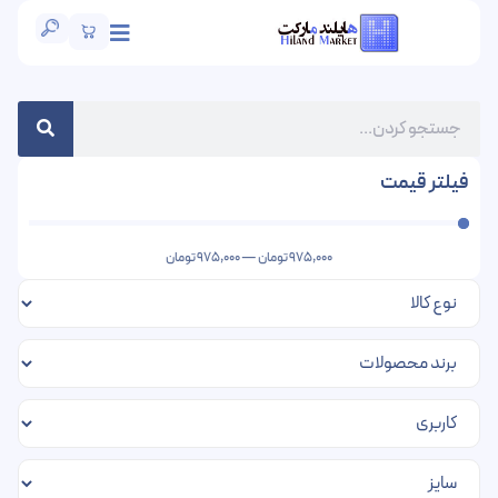
فیلتر قیمت
975,000
تومان
—
975,000
تومان