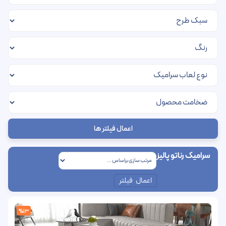
اعمال فیلتر ها
سرامیک رناتو پالیز
اعمال فیلتر
%13