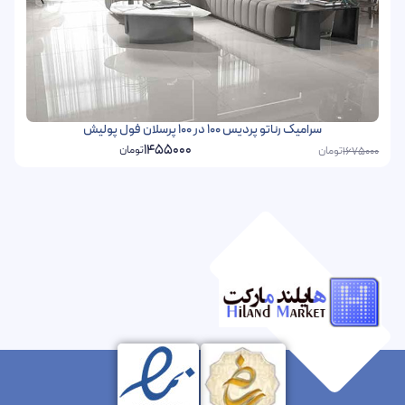
سرامیک رناتو پردیس 100 در 100 پرسلان فول پولیش
1455000
تومان
تومان
1675000