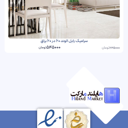
سرامیک رابل الوند 60 در 60 براق
545000
تومان
تومان
625000