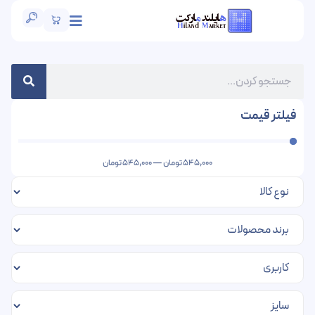
فیلتر قیمت
545,000
تومان
—
545,000
تومان