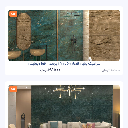
%13
سرامیک برلین فخار 60 در 120 پرسلان فول پولیش
1481000
تومان
تومان
1702000
%13