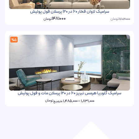
سرامیک لاوان فخار 60 در 120 پرسلان فول پولیش
1481000
تومان
تومان
1702000
%5
سرامیک گلوریا هرمس تبریز 60 در 120 پرسلان مات و فول پولیش
تومان
1,485,000
–
1,831,000
مترمربع