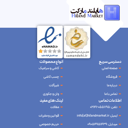
دسترسی سریع
انواع محصولات
صفحه اصلی
کاشی و سرامیک
فروشگاه
چسب کاشی
درباره ما
شیرآلات
تماس با ما
وان و جکوزی
اطلاعات تماس
لینک های مفید
تلفن: 02146055795
مقالات
ایمیل: info[at]hilandmarket.ir
قوانین و مقررات
موبایل: 09054951439
حریم خصوصی