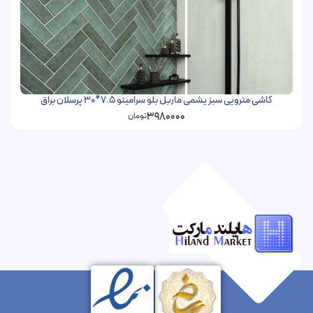
کاشی مترویی سبز یشمی ماربل بلو سرامیتو 7.5*30 پرسلان براق
3980000
تومان