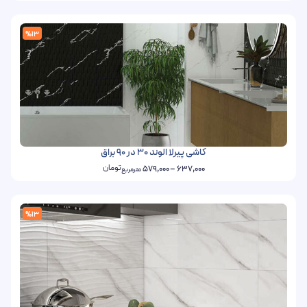
%13
کاشی پیرلا الوند 30 در 90 براق
تومان
579,000
–
637,000
مترمربع
%13