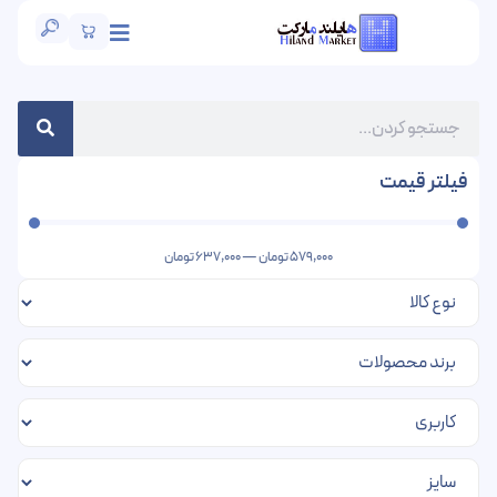
فیلتر قیمت
579,000
تومان
—
637,000
تومان