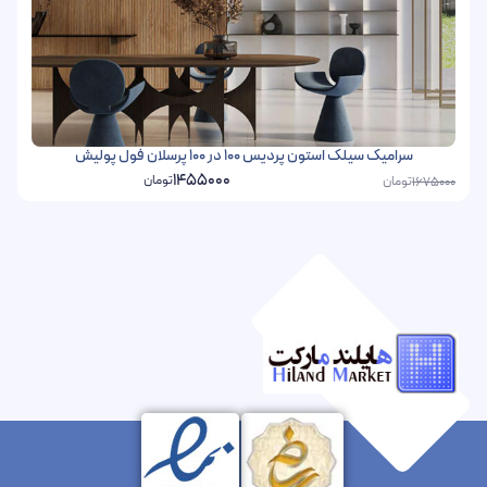
سرامیک سیلک استون پردیس 100 در 100 پرسلان فول پولیش
1455000
تومان
تومان
1675000