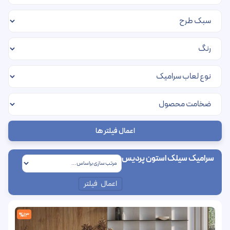
اعمال فیلتر ها
سرامیک سیلک استون پردیس
اعمال فیلتر
%13