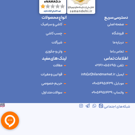
دسترسی سریع
انواع محصولات
صفحه اصلی
کاشی و سرامیک
فروشگاه
چسب کاشی
درباره ما
شیرآلات
تماس با ما
وان و جکوزی
اطلاعات تماس
لینک های مفید
تلفن: 02146055795
مقالات
ایمیل: info[at]hilandmarket.ir
قوانین و مقررات
موبایل: 09054951439
حریم خصوصی
واتساپ: 09054951439
سوالات متداول
شرکت آینده نوین سام آسیا – طراحی و سئو
ابرسرور
شبکه‌های اجتماعی: