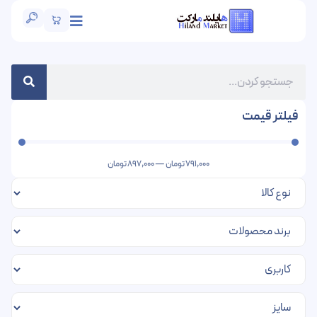
فیلتر قیمت
791,000
تومان
—
897,000
تومان