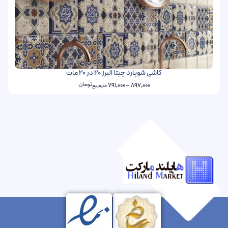
کاشی شوپارد چیتا البرز 20 در 20 مات
تومان
791,000
–
897,000
مترمربع