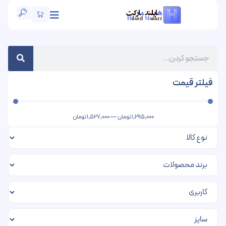
فیلتر قیمت
1,295,000
تومان
—
1,527,000
تومان