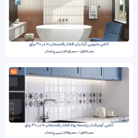
کاشی مترویی گرادیان فخار رفسنجان 10 در 30 براق
تومان
1,405,000
–
1,527,000
مترمربع
%11
کاشی کونیکدار برجسته پولا فخار رفسنجان 10 در 30 براق
تومان
1,295,000
–
1,527,000
مترمربع