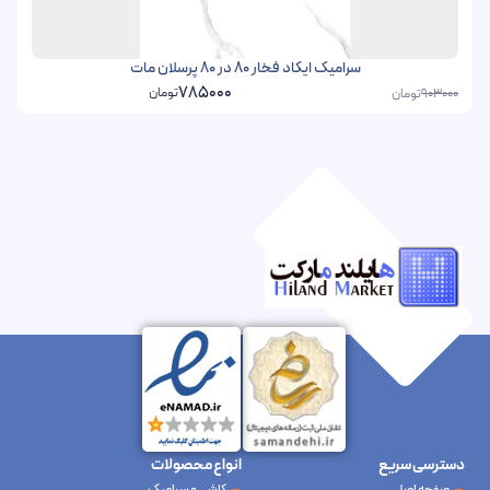
سرامیک ایکاد فخار 80 در 80 پرسلان مات
785000
تومان
تومان
903000
دسترسی سریع
انواع محصولات