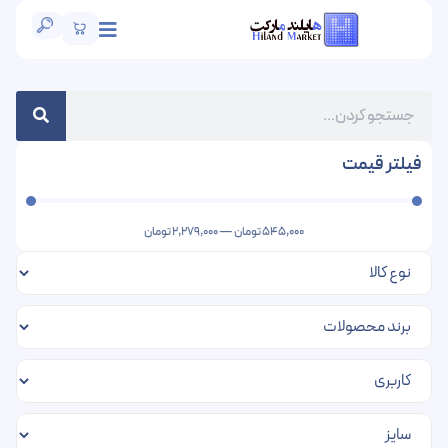
فیلتر قیمت
545,000
تومان
—
2,279,000
تومان