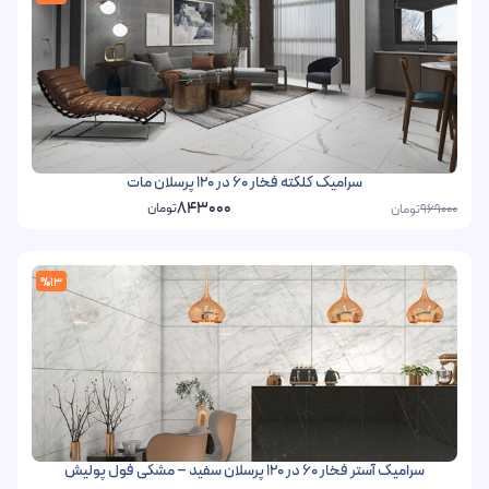
سرامیک کلکته فخار 60 در 120 پرسلان مات
843000
تومان
تومان
969000
%13
سرامیک آستر فخار 60 در 120 پرسلان سفید – مشکی فول پولیش