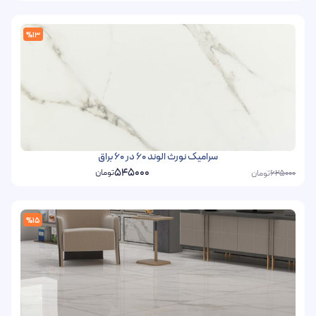
%13
سرامیک نورث الوند 60 در 60 براق
545000
تومان
تومان
625000
%15