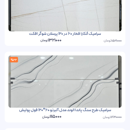
سرامیک آنکارا فخار 60 در 120 پرسلان شوگر افکت
1321000
تومان
تومان
1519000
%22
سرامیک طرح سنگ پاندا الوند مدل آلبرتو 60*120 فول پولیش
1115000
تومان
تومان
1430000