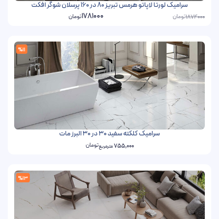
سرامیک لورتا لاپاتو هرمس تبریز 80 در 160 پرسلان شوگر افکت
1781000
تومان
تومان
1874000
%11
سرامیک کلکته سفید 30 در 30 البرز مات
تومان
755,000
مترمربع
%13