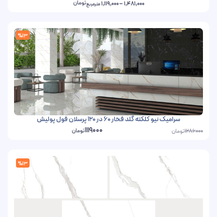
تومان
1,119,000
–
1,481,000
مترمربع
%13
سرامیک نیو کلکته گلد فخار 60 در 120 پرسلان فول پولیش
1119000
تومان
تومان
1286000
%13