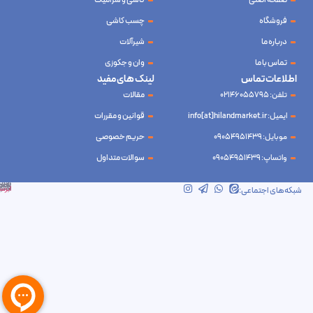
صفحه اصلی
کاشی و سرامیک
فروشگاه
چسب کاشی
درباره ما
شیرآلات
تماس با ما
وان و جکوزی
اطلاعات تماس
لینک های مفید
تلفن: 02146055795
مقالات
ایمیل: info[at]hilandmarket.ir
قوانین و مقررات
موبایل: 09054951439
حریم خصوصی
واتساپ: 09054951439
سوالات متداول
شرکت آینده نوین سام آسیا – طراحی و سئو
ابرسرور
شبکه‌های اجتماعی: