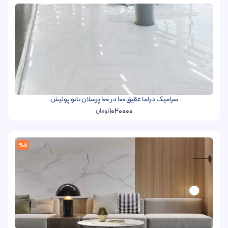
سرامیک دراما عقیق 100 در 100 پرسلان نانو پولیش
1020000
تومان
%5