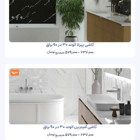
کاشی پیرلا الوند 30 در 90 براق
تومان
579,000
–
637,000
مترمربع
%13
کاشی آمیترین الوند 30 در 90 براق
تومان
579,000
–
637,000
مترمربع