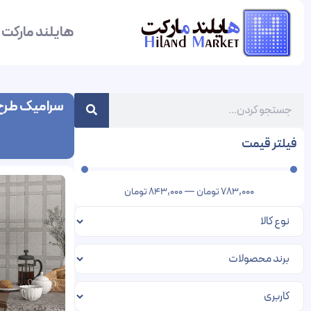
هایلند مارکت
سرامیک طر
فیلتر قیمت
783,000
تومان
—
843,000
تومان