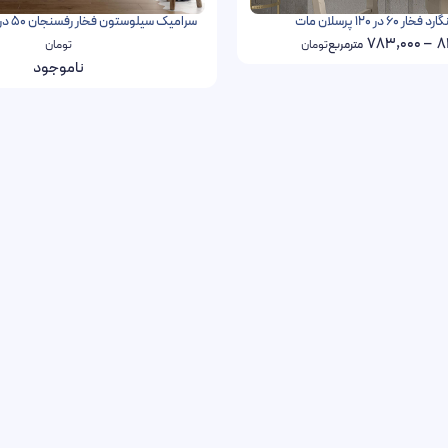
6 در 120 پرسلان مات
سرامیک سیلوستون فخار رفسنجان 50 در 100 پرسلان مات
783,000
–
8
مترمربع
تومان
تومان
ناموجود