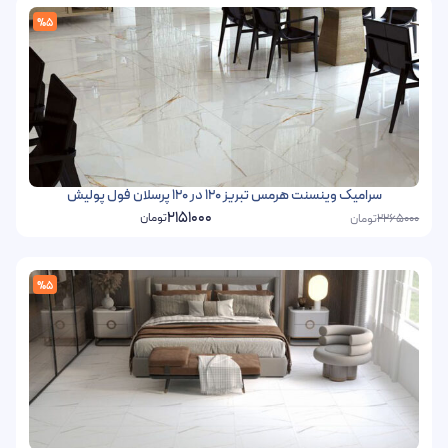
%5
سرامیک وینسنت هرمس تبریز 120 در 120 پرسلان فول پولیش
2151000
تومان
تومان
2265000
%5