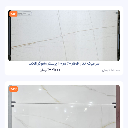
%13
سرامیک آنکارا فخار 60 در 120 پرسلان شوگر افکت
1321000
تومان
تومان
1519000
%22