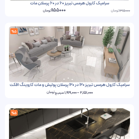
سرامیک کارول هرمس تبریز 60 در 60 پرسلان مات
1155000
تومان
تومان
1215000
%5
سرامیک کارول هرمس تبریز 120 در 120 پرسلان پولیش و مات کاروینگ افکت
تومان
1,919,000
–
2,151,000
مترمربع
%5