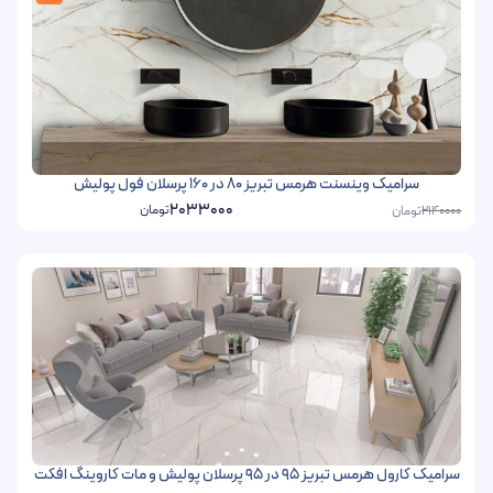
سرامیک وینسنت هرمس تبریز 80 در 160 پرسلان فول پولیش
2033000
تومان
تومان
2140000
سرامیک کارول هرمس تبریز 95 در 95 پرسلان پولیش و مات کاروینگ افکت