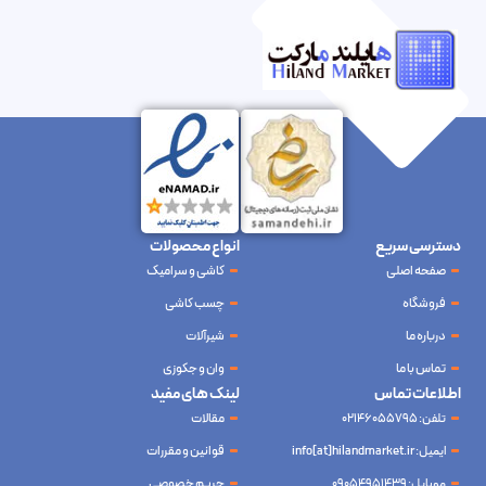
دسترسی سریع
انواع محصولات
صفحه اصلی
کاشی و سرامیک
فروشگاه
چسب کاشی
درباره ما
شیرآلات
تماس با ما
وان و جکوزی
اطلاعات تماس
لینک های مفید
تلفن: 02146055795
مقالات
ایمیل: info[at]hilandmarket.ir
قوانین و مقررات
موبایل: 09054951439
حریم خصوصی