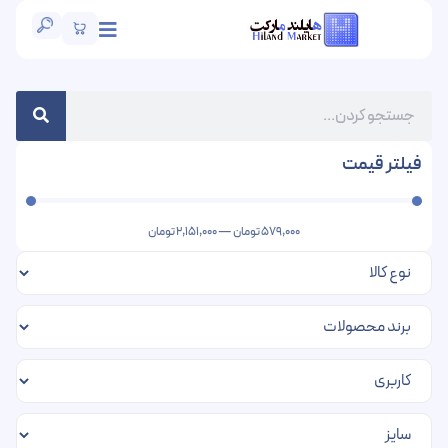
فیلتر قیمت
579,000
تومان
—
2,151,000
تومان