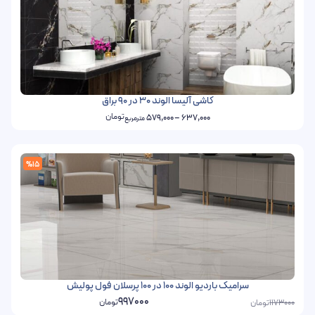
کاشی آلیسا الوند 30 در 90 براق
تومان
579,000
–
637,000
مترمربع
%15
سرامیک باردیو الوند 100 در 100 پرسلان فول پولیش
997000
تومان
تومان
1173000