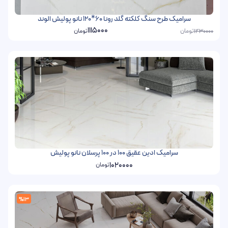
سرامیک طرح سنگ کلکته گلد رونا 60*120 نانو پولیش الوند
1115000
تومان
تومان
1430000
سرامیک ادین عقیق 100 در 100 پرسلان نانو پولیش
1020000
تومان
%13