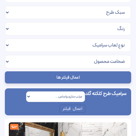
اعمال فیلتر ها
سرامیک طرح کلکته گلد
اعمال فیلتر
%13