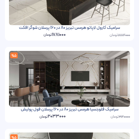
سرامیک کارول لاپاتو هرمس تبریز 80 در 160 پرسلان شوگر افکت
1781000
تومان
تومان
1874000
%5
سرامیک فلورنسیا هرمس تبریز 80 در 160 پرسلان فول پولیش
2033000
تومان
تومان
2140000
%5