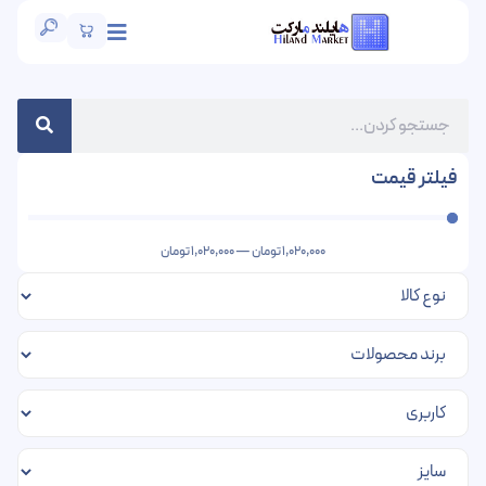
فیلتر قیمت
1,020,000
تومان
—
1,020,000
تومان