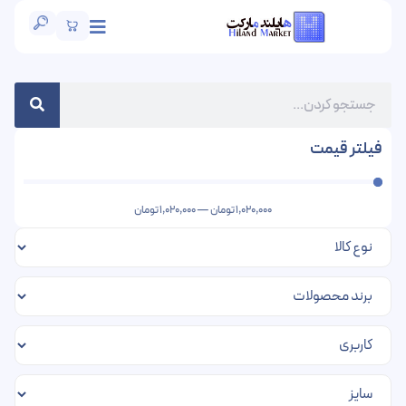
فیلتر قیمت
1,020,000
تومان
—
1,020,000
تومان