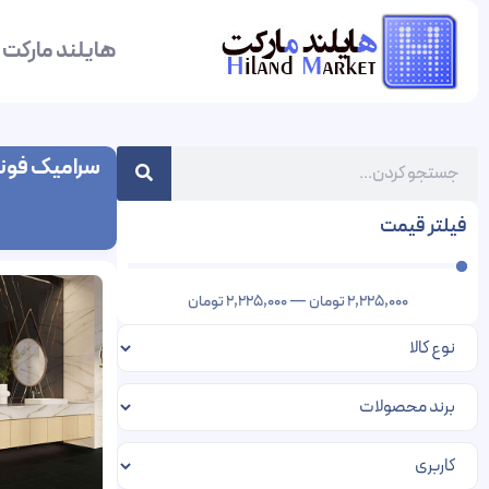
هایلند مارکت
سرامیک فو
فیلتر قیمت
2,225,000
تومان
—
2,225,000
تومان