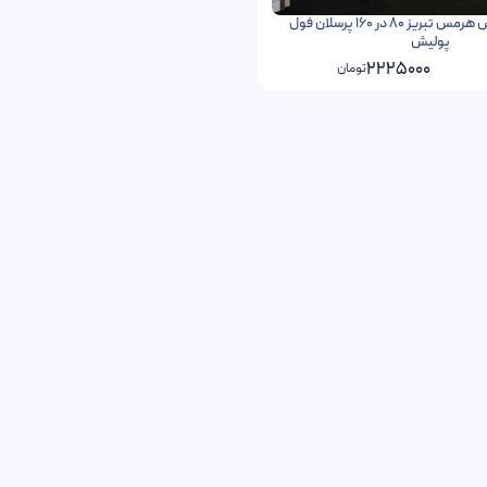
سرامیک فونیکس هرمس تبریز 80 در 160 پرسلان فول
پولیش
2225000
تومان