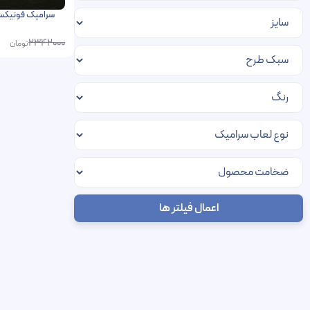
2342000
تومان
اعمال فیلتر ها