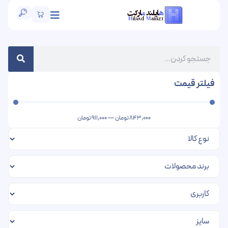
فیلتر قیمت
843,000
تومان
—
911,000
تومان