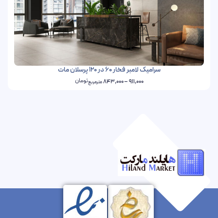
سرامیک لامبر فخار 60 در 120 پرسلان مات
تومان
843,000
–
911,000
مترمربع