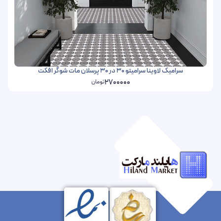
سرامیک لاوینا سرامیتو 30 در 30 پرسلان مات شوگر افکت
2700000
تومان