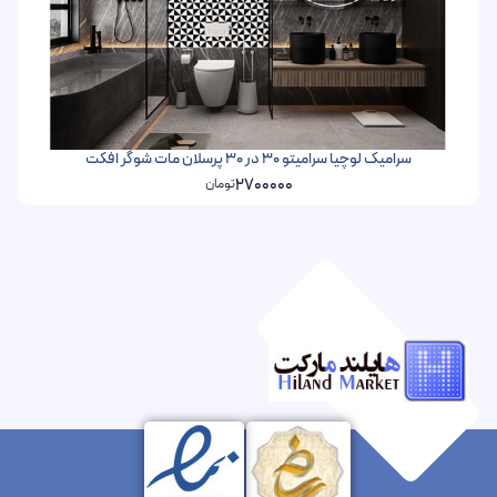
سرامیک لوچیا سرامیتو 30 در 30 پرسلان مات شوگر افکت
2700000
تومان