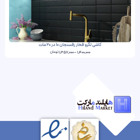
کاشی لگرو فخار رفسنجان 10 در 20 مات
تومان
1,357,000
–
1,400,000