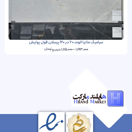
سرامیک ماتیا الوند 60 در 120 پرسلان فول پولیش
تومان
1,115,000
–
1,193,000
مترمربع