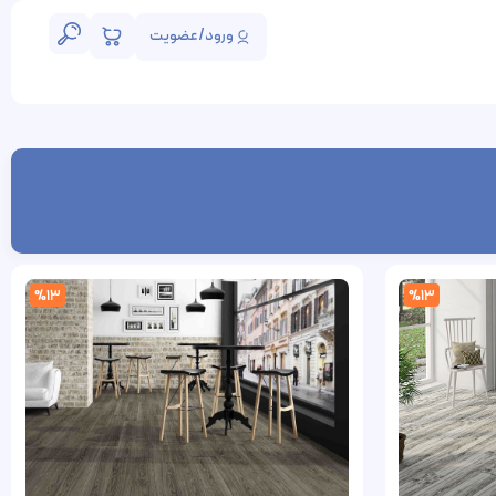
ورود/عضویت
%13
%13