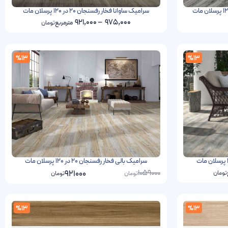
سرامیک ساوانا فخار رفسنجان 20 در 120 پرسلان مات
921,000
–
975,000
مترمربع
تومان
%13
%13
سرامیک بالی فخار رفسنجان 20 در 120 پرسلان مات
1059000
921000
تومان
تومان
تومان
%13
%13