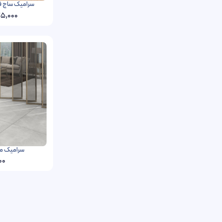
سرامیک ساج فخار رفسنجان
5,000
سرامیک ماتریا فخار 00
00