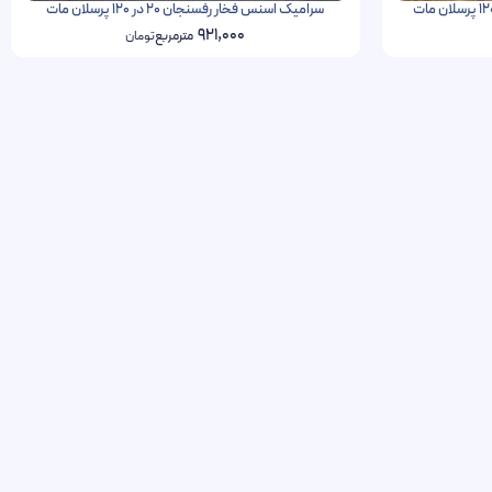
سرامیک اسنس فخار رفسنجان 20 در 120 پرسلان مات
921,000
مترمربع
تومان