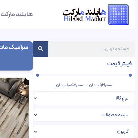
هایلند مارکت
سرامیک مات
فیلتر قیمت
921,000
تومان
—
1,057,000
تومان