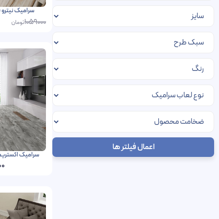
سرامیک نیترو فخار رفسنجا
1059000
تومان
اعمال فیلتر ها
سرامیک اکستریم فخار رفسنج
00