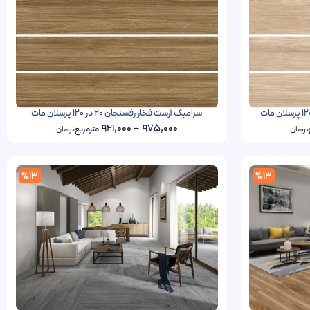
سرامیک آرست فخار رفسنجان 20 در 120 پرسلان مات
921,000
–
975,000
تومان
مترمربع
تومان
%13
%13