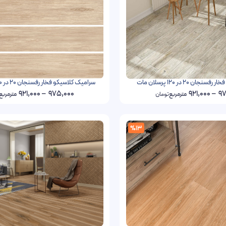
ان 20 در 120 پرسلان مات
سرامیک کلاسیکو فخار رفسنجان 20 در 120 پرسلان مات
921,000
–
975,000
921,000
–
97
مترمربع
تومان
مترمربع
%13