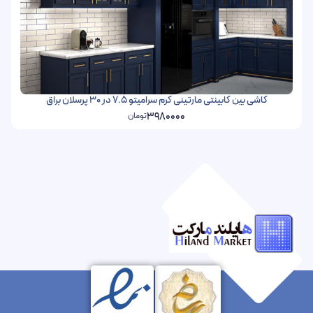
کاشی بین کابینتی مارتینی کرم سرامیتو 7.5 در 30 پرسلان براق
3980000
تومان