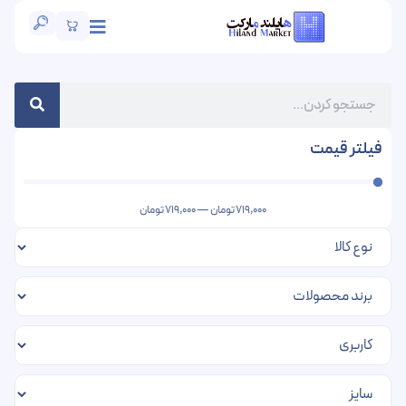
فیلتر قیمت
719,000
تومان
—
719,000
تومان