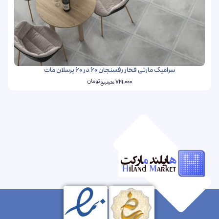
سرامیک مارتی فخار رفسنجان 60 در 60 پرسلان مات
تومان
719,000
مترمربع