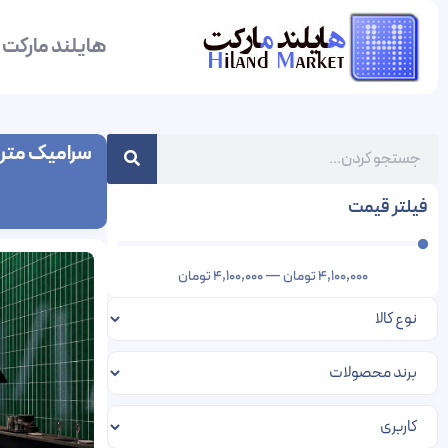
هایلند مارکت
سرامیک مترو
فیلتر قیمت
4,100,000
تومان
—
4,100,000
تومان