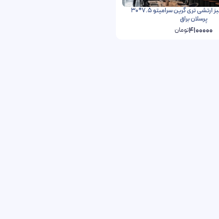
کاشی مترویی سبز ارتشی تری گرین سرامیتو 7.5*30
پرسلان براق
4100000
تومان