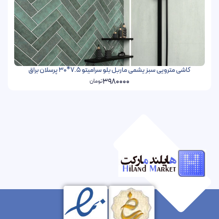
کاشی مترویی سبز یشمی ماربل بلو سرامیتو 7.5*30 پرسلان براق
3980000
تومان