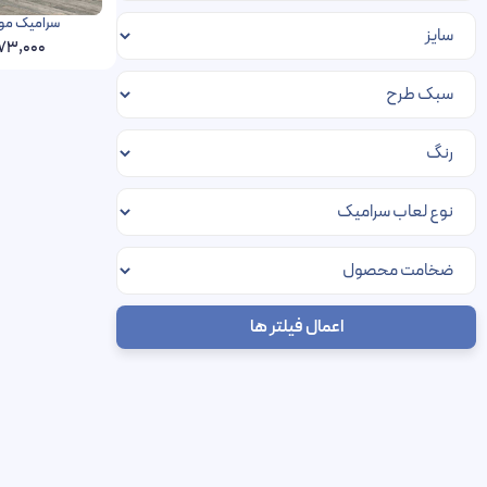
سرامیک مونوکالر فخار 
073,000
اعمال فیلتر ها