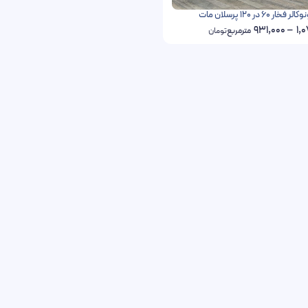
60 در 120 پرسلان مات
931,000
–
1,
مترمربع
تومان