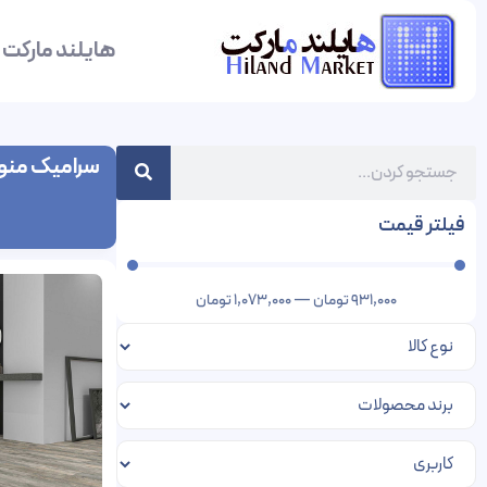
هایلند مارکت
سرامیک منوک
فیلتر قیمت
931,000
تومان
—
1,073,000
تومان