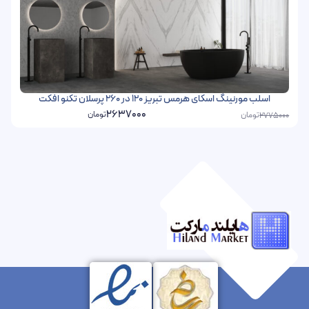
اسلب مورنینگ اسکای هرمس تبریز 120 در 260 پرسلان تکنو افکت
2637000
تومان
تومان
2775000