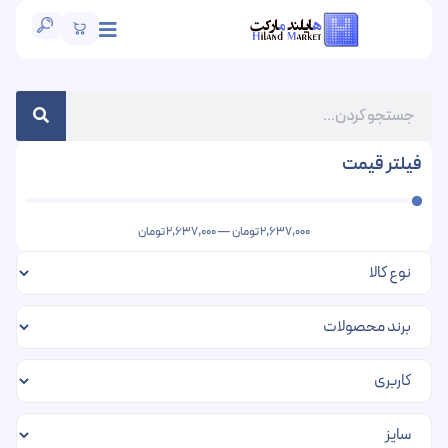
فیلتر قیمت
2,637,000
تومان
—
2,637,000
تومان