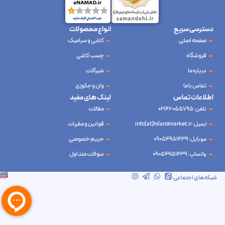
دسترسی سریع
انواع محصولات
صفحه اصلی
کاشی و سرامیک
فروشگاه
چسب کاشی
درباره ما
شیرآلات
تماس با ما
وان و جکوزی
اطلاعات تماس
لینک های مفید
تلفن: 02146055795
مقالات
ایمیل: info[at]hilandmarket.ir
قوانین و مقررات
موبایل: 09054951439
حریم خصوصی
واتساپ: 09054951439
سوالات متداول
شرکت آینده نوین سام آسیا – طراحی و سئو
ابرسرور
شبکه‌های اجتماعی: