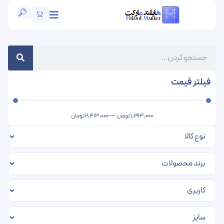
فیلتر قیمت
1,293,000
تومان
—
2,413,000
تومان