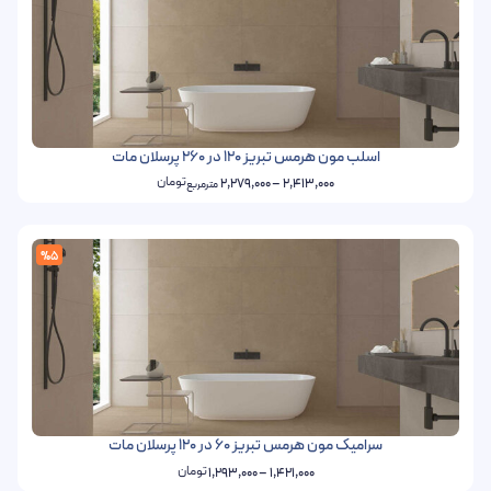
اسلب مون هرمس تبریز 120 در 260 پرسلان مات
تومان
2,279,000
–
2,413,000
مترمربع
%5
سرامیک مون هرمس تبریز 60 در 120 پرسلان مات
تومان
1,293,000
–
1,421,000