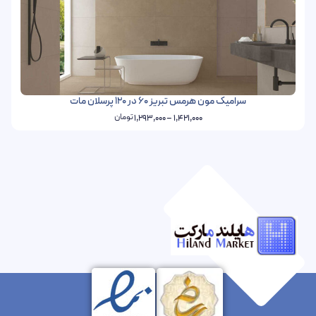
سرامیک مون هرمس تبریز 60 در 120 پرسلان مات
تومان
1,293,000
–
1,421,000