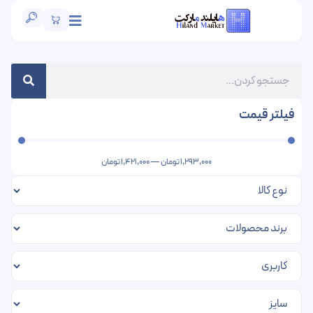
فیلتر قیمت
1,293,000
تومان
—
1,421,000
تومان