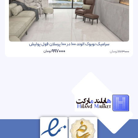
سرامیک نوبوک الوند 100 در 100 پرسلان فول پولیش
997000
تومان
تومان
1173000