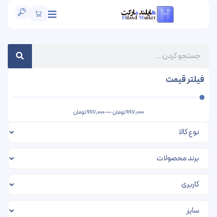
فیلتر قیمت
997,000
تومان
—
997,000
تومان