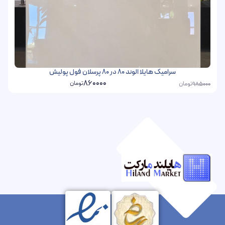
سرامیک هایلا الوند 80 در 80 پرسلان فول پولیش
860000
تومان
تومان
985000