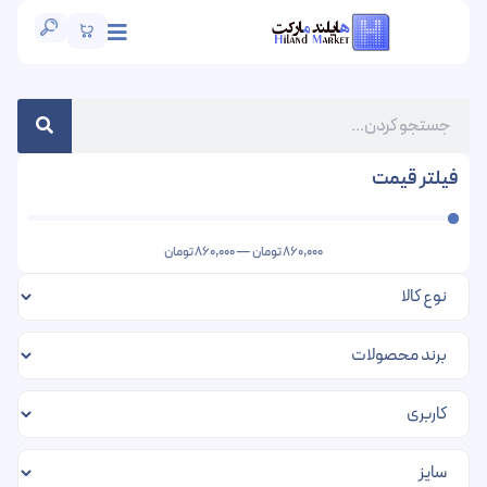
فیلتر قیمت
860,000
تومان
—
860,000
تومان